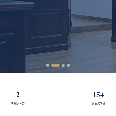
2
15+
两地办公
集体荣誉