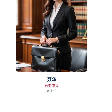
聂华
民盟盟员
副主任